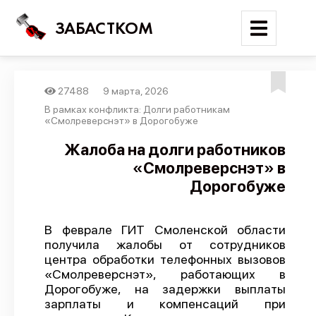
ЗАБАСТКОМ
27488
9 марта, 2026
Войти
В рамках конфликта: Долги работникам
«Смолреверснэт» в Дорогобуже
Поиск
Жалоба на долги работников
«Смолреверснэт» в
Новости
Дорогобуже
Карта событий
Трудовые конфликты
В феврале ГИТ Смоленской области
Отчеты
получила жалобы от сотрудников
центра обработки телефонных вызовов
Предложить публикацию
«Смолреверснэт», работающих в
Справочник
Дорогобуже, на задержки выплаты
зарплаты и компенсаций при
API