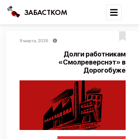
ЗАБАСТКОМ
9 марта, 2026
Войти
Долги работникам
«Смолреверснэт» в
Поиск
Дорогобуже
Новости
Карта событий
Трудовые конфликты
Отчеты
Предложить публикацию
Справочник
API