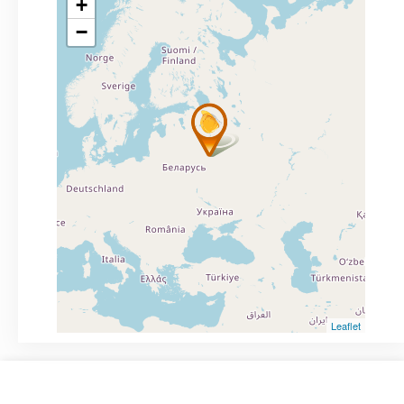
+
−
Leaflet