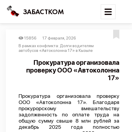
ЗАБАСТКОМ
15856
17 февраля, 2026
Войти
В рамках конфликта: Долги водителям
автобусов «Автоколонна 17» в Кызыле
Поиск
Прокуратура организовала
проверку ООО «Автоколонна
Новости
17»
Карта событий
Трудовые конфликты
Прокуратура организовала проверку
Отчеты
ООО «Автоколонна 17». Благодаря
прокурорскому вмешательству
Предложить публикацию
задолженность по оплате труда на
Справочник
общую сумму свыше 8 млн рублей за
декабрь 2025 года полностью
API