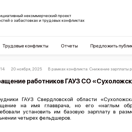
ициативный некоммерческий проект
остей о забастовках и трудовых конфликтах
Трудовые конфликты
Отчеты
Предложить публи
014
20 ноября, 2025
В рамках конфликта: Снижение зарплаты 
ащение работников ГАУЗ СО «Сухоложск
рудники ГАУЗ Свердловской области «Сухоложск
ащение на имя главврача, но его «наглым обр
ебовали установить им базовую зарплату в раз
ьнении четырех фельдшеров.