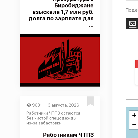
Биробиджане
Поде
взыскала 1,7 млн руб.
долга по зарплате для
E
...
9631
3 августа, 2026
Работники ЧТПЗ остаются
+
без чистой спецодежды
из-за забастовки ...
−
Работникам ЧТПЗ