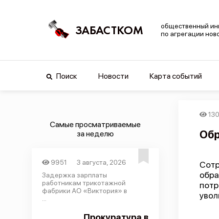
общественный ин
ЗАБАСТКОМ
по агрегации нов
Поиск
Новости
Карта событий
13
Самые просматриваемые
Обр
за неделю
9951
3 августа, 2026
Сот
обр
Задержка зарплаты
работникам трикотажной
потр
фабрики АО «Виктория» в
увол
...
Прокуратура в