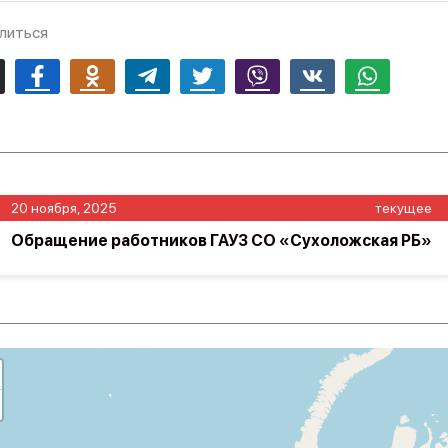
литься
mail
Facebook
Odnoklassniki
Telegram
Twitter
Viber
Vk
Whatsapp
20 ноября, 2025
текущее
Обращение работников ГАУЗ СО «Сухоложская РБ»