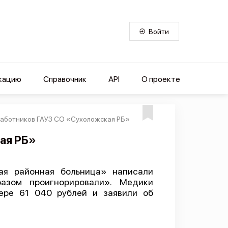
Войти
кацию
Справочник
API
О проекте
работников ГАУЗ СО «Сухоложская РБ»
ая РБ»
ая районная больница» написали
азом проигнорировали». Медики
мере 61 040 рублей и заявили об