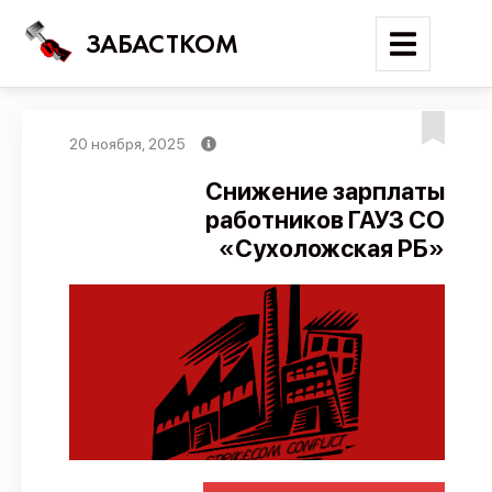
ЗАБАСТКОМ
20 ноября, 2025
Войти
Снижение зарплаты
работников ГАУЗ СО
Поиск
«Сухоложская РБ»
Новости
Карта событий
Трудовые конфликты
Отчеты
Предложить публикацию
Справочник
API