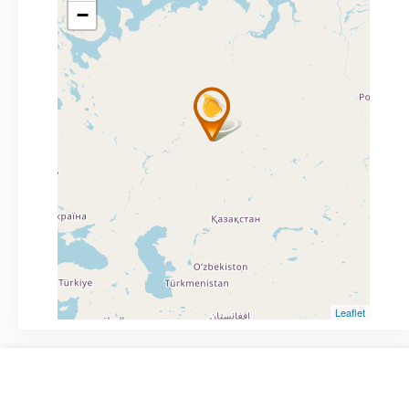
−
Leaflet