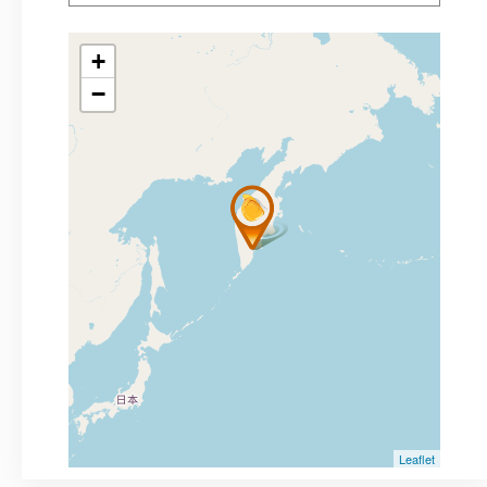
+
−
Leaflet