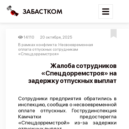
ЗАБАСТКОМ
14110
20 октября, 2025
Войти
В рамках конфликта: Несвоевременная
оплата отпускных сотрудникам
«Спецдорремстроя»
Поиск
Жалоба сотрудников
Новости
«Спецдорремстроя» на
Карта событий
задержку отпускных выплат
Трудовые конфликты
Отчеты
Сотрудники предприятия обратились в
инспекцию, сообщив о несвоевременной
Предложить публикацию
оплате отпускных. Гострудинспекция
Камчатки предостерегла
Справочник
«Спецдорремстрой» из-за задержки
API
отпускных выплат.