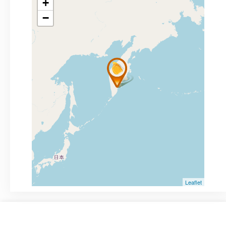
+
−
Leaflet