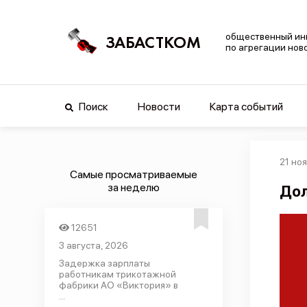
общественный ин
ЗАБАСТКОМ
по агрегации нов
Поиск
Новости
Карта событий
21 но
Самые просматриваемые
за неделю
Дол
12651
3 августа, 2026
Задержка зарплаты
работникам трикотажной
фабрики АО «Виктория» в
...