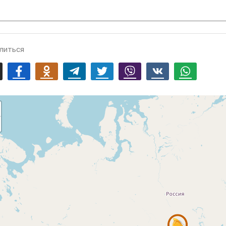
литься
mail
Facebook
Odnoklassniki
Telegram
Twitter
Viber
Vk
Whatsapp