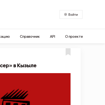
Войти
кацию
Справочник
API
О проекте
сер» в Кызыле