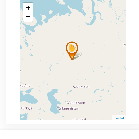
+
−
Leaflet