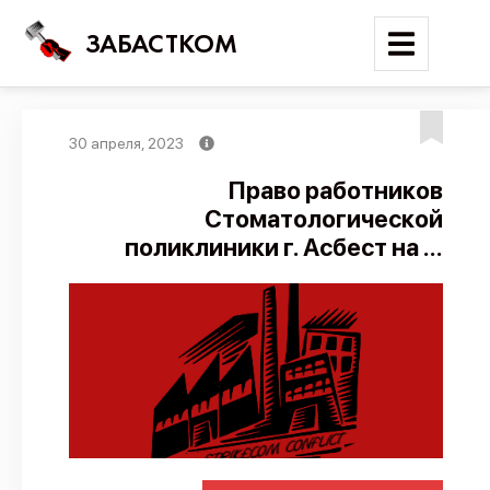
ЗАБАСТКОМ
30 апреля, 2023
Войти
Право работников
Стоматологической
Поиск
поликлиники г. Асбест на ...
Новости
Карта событий
Трудовые конфликты
Отчеты
Предложить публикацию
Справочник
API