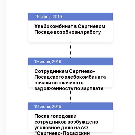
О проекте
25 июня, 2019
Политика конфиденциальности
Хлебокомбинат в Сергиевом
Посаде возобновил работу
19 июня, 2019
Сотрудникам Сергиево-
Посадского хлебокомбината
начали выплачивать
задолженность по зарплате
18 июня, 2019
После голодовки
сотрудников возбуждено
уголовное дело на АО
"Сергиево-Посадский