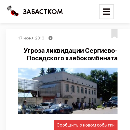
ЗАБАСТКОМ
17 июня, 2019
Войти
Угроза ликвидации Сергиево-
Посадского хлебокомбината
Поиск
Новости
Карта событий
Трудовые конфликты
Отчеты
Предложить публикацию
Справочник
Сообщить о новом событии
API