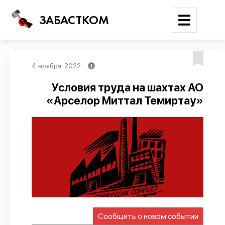
ЗАБАСТКОМ
4 ноября, 2022
Войти
Условия труда на шахтах АО
«Арселор Миттал Темиртау»
Поиск
Новости
Карта событий
Трудовые конфликты
Отчеты
Предложить публикацию
Справочник
Сообщить о новом событии
API