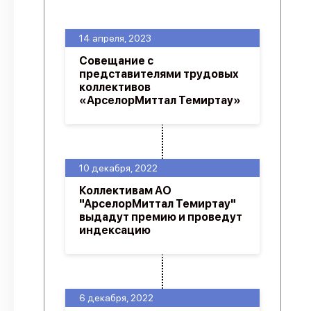
О проекте
14 апреля, 2023
Политика конфиденциальности
Cовещание с
представителями трудовых
коллективов
«АрселорМиттал Темиртау»
10 декабря, 2022
Коллективам АО
"АрселорМиттал Темиртау"
выдадут премию и проведут
индексацию
6 декабря, 2022