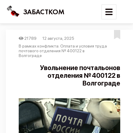
ЗАБАСТКОМ
21789
12 августа, 2025
Войти
В рамках конфликта: Оплата и условия труда
почтового отделения № 400122 в
Волгограде
Поиск
Увольнение почтальонов
Новости
отделения № 400122 в
Карта событий
Волгограде
Трудовые конфликты
Отчеты
Предложить публикацию
Справочник
API