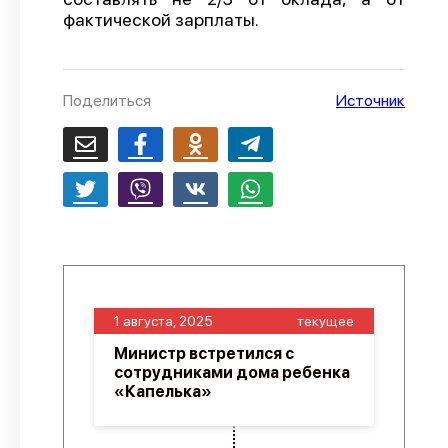
фактической зарплаты.
О проекте
Политика конфиденциальности
Поделиться
Источник
1 августа, 2025
текущее
Министр встретился с
сотрудниками дома ребенка
«Капелька»