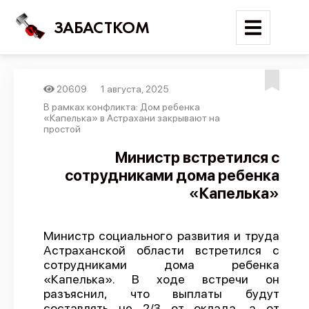
ЗАБАСТКОМ
20609
1 августа, 2025
Войти
В рамках конфликта: Дом ребенка
«Капелька» в Астрахани закрывают на
простой
Поиск
Министр встретился с
Новости
сотрудниками дома ребенка
Карта событий
«Капелька»
Трудовые конфликты
Отчеты
Министр социального развития и труда
Астраханской области встретился с
Предложить публикацию
сотрудниками дома ребенка
«Капелька». В ходе встречи он
Справочник
разъяснил, что выплаты будут
API
составлять не 2/3 от оклада, а от