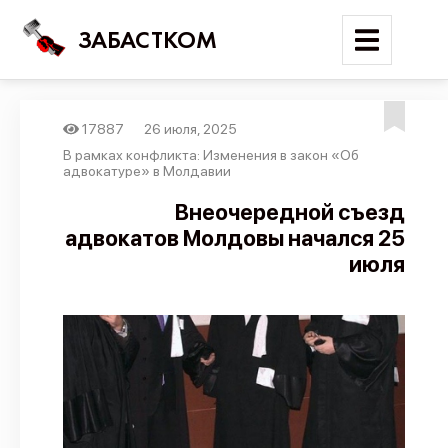
ЗАБАСТКОМ
17887
26 июля, 2025
Войти
В рамках конфликта: Изменения в закон «Об
адвокатуре» в Молдавии
Поиск
Внеочередной съезд
адвокатов Молдовы начался 25
Новости
июля
Карта событий
Трудовые конфликты
Отчеты
Предложить публикацию
Справочник
API