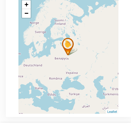
+
−
Leaflet