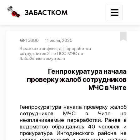
ЗАБАСТКОМ
15680
11 июля, 2025
Войти
В рамках конфликта: Переработки
сотрудников 3-го ПСО МЧС по
Забайкальскому краю
Поиск
Генпрокуратура начала
Новости
проверку жалоб сотрудников
Карта событий
МЧС в Чите
Трудовые конфликты
Отчеты
Генпрокуратура начала проверку жалоб
сотрудников МЧС в Чите на
Предложить публикацию
неоплачиваемые переработки. Ранее в
ведомство обращались 40 человек и
Справочник
прокуратура Ингодинского района не
API
нашла нарушений в ситуации, сейчас