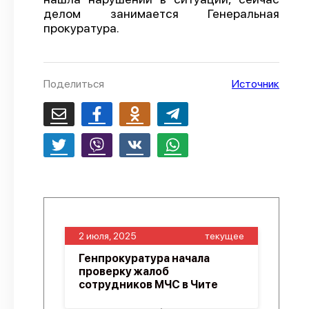
делом занимается Генеральная
О проекте
прокуратура.
Политика конфиденциальности
Поделиться
Источник
2 июля, 2025
текущее
Генпрокуратура начала
проверку жалоб
сотрудников МЧС в Чите