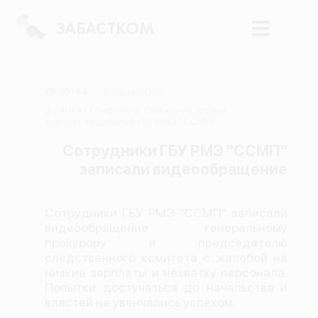
ЗАБАСТКОМ
20144
9 июля, 2025
Войти
В рамках конфликта: Снижение уровня
зарплат водителей ГБУ РМЭ "ССМП"
Поиск
Сотрудники ГБУ РМЭ "ССМП"
записали видеообращение
Новости
Карта событий
Сотрудники ГБУ РМЭ "ССМП" записали
Трудовые конфликты
видеообращение генеральному
Отчеты
прокурору и председателю
следственного комитета с жалобой на
Предложить публикацию
низкие зарплаты и нехватку персонала.
Попытки достучаться до начальства и
Справочник
властей не увенчались успехом.
API