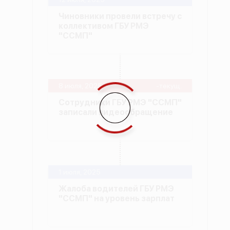
Чиновники провели встречу с
коллективом ГБУ РМЭ
"ССМП"
8 июля, 2025
-текущ.
Сотрудники ГБУ РМЭ "ССМП"
записали видеообращение
1 июля, 2025
Жалоба водителей ГБУ РМЭ
"ССМП" на уровень зарплат