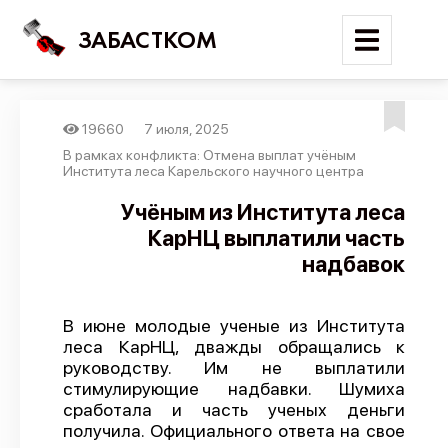
ЗАБАСТКОМ
19660
7 июля, 2025
Войти
В рамках конфликта: Отмена выплат учёным
Института леса Карельского научного центра
Поиск
Учёным из Института леса
КарНЦ выплатили часть
Новости
надбавок
Карта событий
Трудовые конфликты
В июне молодые ученые из Института
Отчеты
леса КарНЦ, дважды обращались к
руководству. Им не выплатили
Предложить публикацию
стимулирующие надбавки. Шумиха
Справочник
сработала и часть ученых деньги
получила. Официального ответа на свое
API