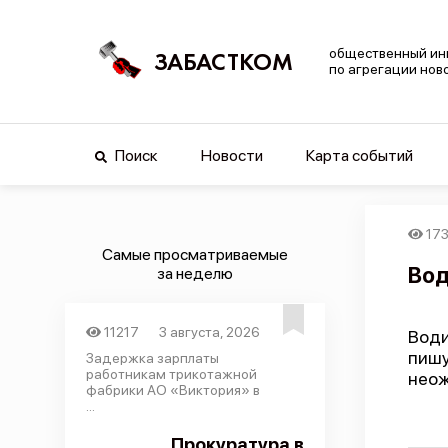
общественный ин
ЗАБАСТКОМ
по агрегации нов
Поиск
Новости
Карта событий
17
Самые просматриваемые
Вод
за неделю
11217
3 августа, 2026
Води
пишу
Задержка зарплаты
работникам трикотажной
неож
фабрики АО «Виктория» в
...
Прокуратура в