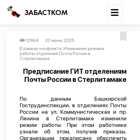
ЗАБАСТКОМ
12964
20 июня, 2025
Войти
В рамках конфликта: Изменение режима
работы отделений Почты России в
Стерлитамаке
Поиск
Предписание ГИТ отделениям
Новости
Почты России в Стерлитамаке
Карта событий
Трудовые конфликты
По данным Башкирской
Гострудинспекции, в отделениях Почты
Отчеты
России на ул. Коммунистическая и пр.
Предложить публикацию
Ленина в Стерлитамаке изменили
режим работы. При этом работники
Справочник
узнали об этом, получив приказы.
Организации предписано обеспечить
API