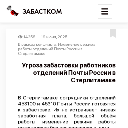
ЗАБАСТКОМ
14258
19 июня, 2025
Войти
В рамках конфликта: Изменение режима
работы отделений Почты России в
Стерлитамаке
Поиск
Угроза забастовки работников
Новости
отделений Почты России в
Карта событий
Стерлитамаке
Трудовые конфликты
Отчеты
В Стерлитамаке сотрудники отделений
453100 и 45310 Почты России готовятся
Предложить публикацию
к забастовке. Их не устраивает низкая
заработная плата, большой объём
Справочник
работы, изменение режима работы
API
сотрудников без согласования с ними.