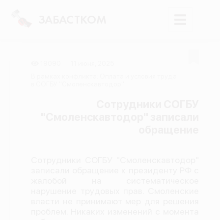
ЗАБАСТКОМ
19090
11 июня, 2025
Войти
В рамках конфликта: Оплата и условия труда
в СОГБУ "Смоленскавтодор"
Поиск
Сотрудники СОГБУ
"Смоленскавтодор" записали
Новости
обращение
Карта событий
Трудовые конфликты
Сотрудники СОГБУ "Смоленскавтодор"
Отчеты
записали обращение к президенту РФ с
жалобой на систематическое
Предложить публикацию
нарушение трудовых прав. Смоленские
Справочник
власти не принимают мер для решения
проблем. Никаких изменений с момента
API