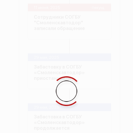
11 июня, 2025
-текущ.
Сотрудники СОГБУ
"Смоленскавтодор"
записали обращение
29 мая, 2025
Забастовку в СОГБУ
«Смоленскавтодор»
приостановили
29 мая, 2025
Забастовка в СОГБУ
«Смоленскавтодор»
продолжается