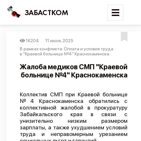
ЗАБАСТКОМ
16204
11 июня, 2025
Войти
В рамках конфликта: Оплата и условия труда
в "Краевой больнице №4" Краснокаменска
Поиск
Жалоба медиков СМП "Краевой
больнице №4" Краснокаменска
Новости
Карта событий
Коллектив СМП при Краевой больнице
Трудовые конфликты
№4 Краснокаменска обратились с
Отчеты
коллективной жалобой в прокуратуру
Забайкальского края в связи с
Предложить публикацию
унизительно низким размером
зарплаты, а также ухудшением условий
Справочник
труда и неправомерным урезанием
API
социальных льгот и гарантий.