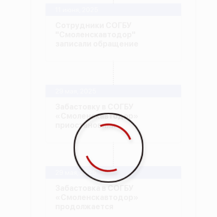
11 июня, 2025
Сотрудники СОГБУ
"Смоленскавтодор"
записали обращение
29 мая, 2025
Забастовку в СОГБУ
«Смоленскавтодор»
приостановили
29 мая, 2025
Забастовка в СОГБУ
«Смоленскавтодор»
продолжается