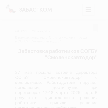
ЗАБАСТКОМ
9213
28 мая, 2025
Войти
В рамках конфликта: Оплата и условия труда
в СОГБУ "Смоленскавтодор"
Поиск
Забастовка работников СОГБУ
"Смоленскавтодор"
Новости
Карта событий
27 мая прошла встреча директора
Трудовые конфликты
СОГБУ "Смоленскавтодор" с
Отчеты
коллективом. Работодатель нарушил
соглашения, достигнутые при
Предложить публикацию
переговорах 17-18 марта 2025 года. В
результате единогласного решения
Справочник
работники приняли решение
API
немедленно начать забастовку.