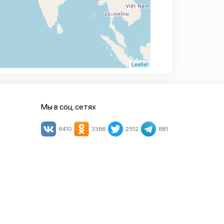
Leaflet
Мы в соц.сетях
6410
3366
2512
881