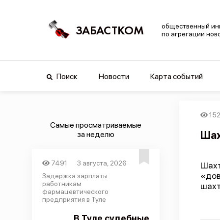
общественный ин
ЗАБАСТКОМ
по агрегации нов
Поиск
Новости
Карта событий
15
Самые просматриваемые
Шах
за неделю
7491
3 августа, 2026
Шахт
«до
Задержка зарплаты
работникам
шахт
фармацевтического
предприятия в Туле
В Туле судебные