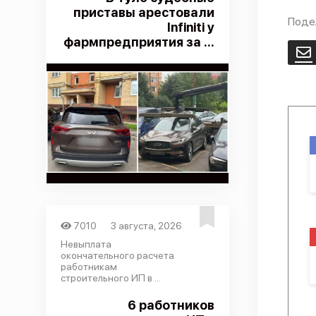
приставы арестовали
Поде
Infiniti у
фармпредприятия за ...
E
7010
3 августа, 2026
Невыплата
окончательного расчета
работникам
строительного ИП в ...
6 работников