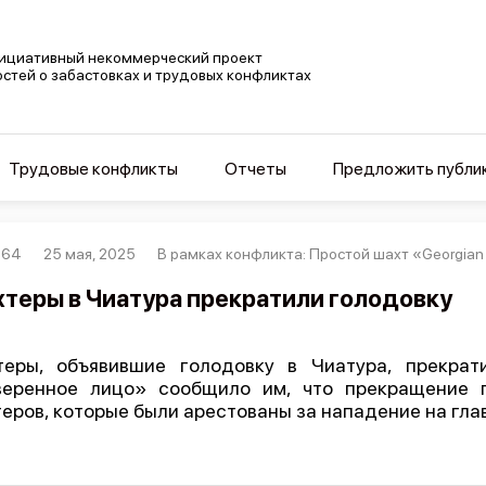
ициативный некоммерческий проект
остей о забастовках и трудовых конфликтах
Трудовые конфликты
Отчеты
Предложить публи
264
25 мая, 2025
В рамках конфликта: Простой шахт «Georgian
теры в Чиатура прекратили голодовку
еры, объявившие голодовку в Чиатура, прекрат
веренное лицо» сообщило им, что прекращение 
еров, которые были арестованы за нападение на гл