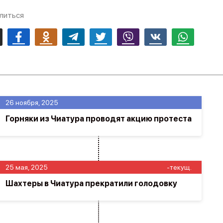
литься
mail
Facebook
Odnoklassniki
Telegram
Twitter
Viber
Vk
Whatsapp
26 ноября, 2025
Горняки из Чиатура проводят акцию протеста
25 мая, 2025
-текущ.
Шахтеры в Чиатура прекратили голодовку