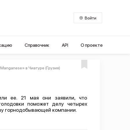
Войти
кацию
Справочник
API
О проекте
 Manganese» в Чиатуре (Грузия)
или ее. 21 мая они заявили, что
голодовки поможет делу четырех
аву горнодобывающей компании.