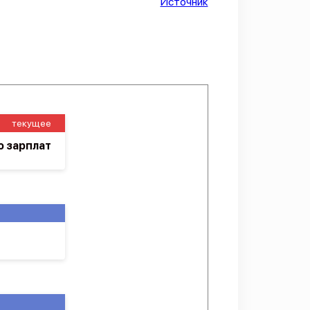
Источник
текущее
ю зарплат