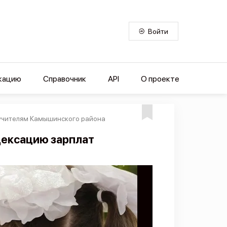
Войти
кацию
Справочник
API
О проекте
 учителям Камышинского района
дексацию зарплат