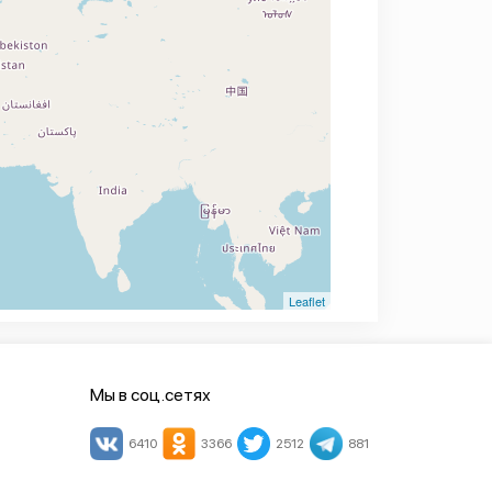
Leaflet
Мы в соц.сетях
6410
3366
2512
881