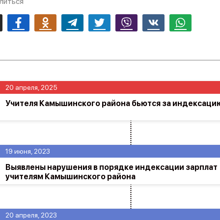
литься
mail
Facebook
Odnoklassniki
Telegram
Twitter
Viber
Vk
Whatsapp
20 апреля, 2025
Учителя Камышинского района бьются за индексаци
19 июня, 2023
Выявлены нарушения в порядке индексации зарплат
учителям Камышинского района
20 апреля, 2023