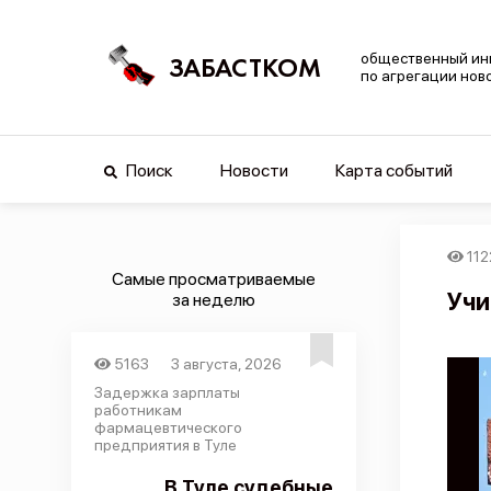
общественный ин
ЗАБАСТКОМ
по агрегации нов
Поиск
Новости
Карта событий
112
Самые просматриваемые
Учи
за неделю
5163
3 августа, 2026
Задержка зарплаты
работникам
фармацевтического
предприятия в Туле
В Туле судебные