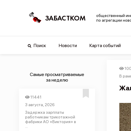
общественный ин
ЗАБАСТКОМ
по агрегации нов
Поиск
Новости
Карта событий
100
Самые просматриваемые
В рам
за неделю
Жал
11441
3 августа, 2026
Задержка зарплаты
работникам трикотажной
фабрики АО «Виктория» в
...