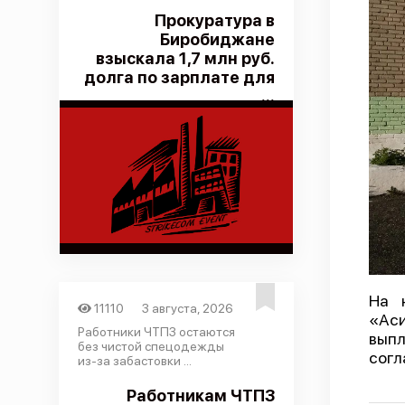
Прокуратура в
Биробиджане
взыскала 1,7 млн руб.
долга по зарплате для
...
На 
11110
3 августа, 2026
«Аси
Работники ЧТПЗ остаются
выпл
без чистой спецодежды
согл
из-за забастовки ...
Работникам ЧТПЗ