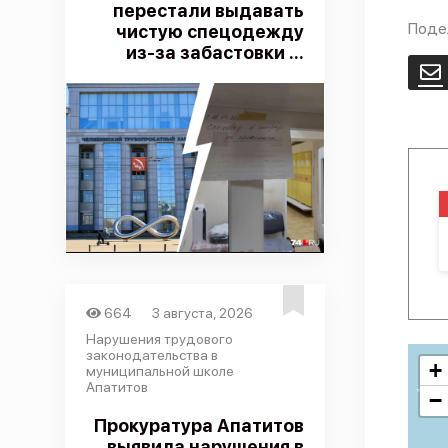
перестали выдавать
Поде
чистую спецодежду
из-за забастовки ...
E
664
3 августа, 2026
Нарушения трудового
законодательства в
+
муниципальной школе
Апатитов
−
Прокуратура Апатитов
выявила нарушения в