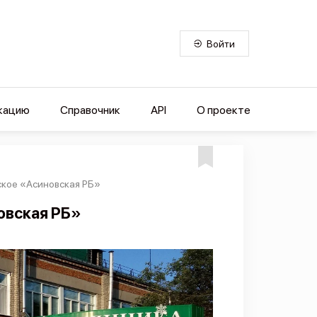
Войти
кацию
Справочник
API
О проекте
ское «Асиновская РБ»
овская РБ»