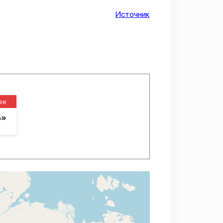
Источник
ее
Б»