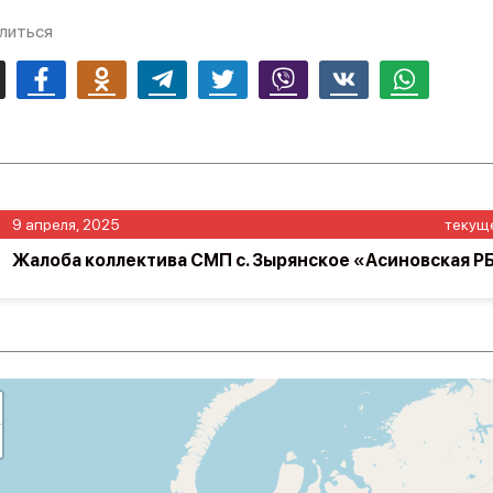
литься
mail
Facebook
Odnoklassniki
Telegram
Twitter
Viber
Vk
Whatsapp
9 апреля, 2025
текущ
Жалоба коллектива СМП с. Зырянское «Асиновская Р