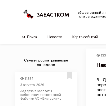
общественный ин
ЗАБАСТКОМ
по агрегации нов
Поиск
Новости
Карта событий
13
Самые просматриваемые
Нав
за неделю
11387
В Д
пере
3 августа, 2026
сост
Задержка зарплаты
сотр
работникам трикотажной
фабрики АО «Виктория» в
...