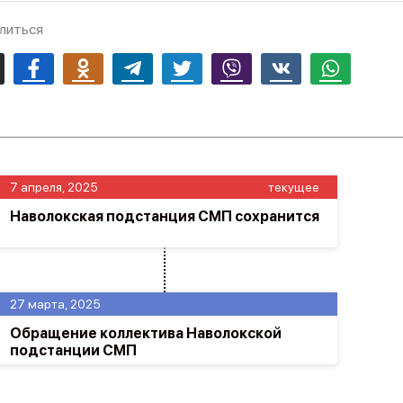
литься
mail
Facebook
Odnoklassniki
Telegram
Twitter
Viber
Vk
Whatsapp
7 апреля, 2025
текущее
Наволокская подстанция СМП сохранится
27 марта, 2025
Обращение коллектива Наволокской
подстанции СМП