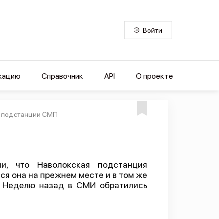
Войти
кацию
Справочник
API
О проекте
й подстанции СМП
и, что Наволокская подстанция
я она на прежнем месте и в том же
. Неделю назад в СМИ обратились