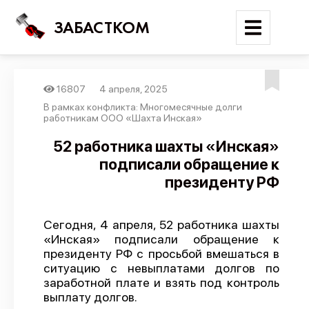
ЗАБАСТКОМ
16807
4 апреля, 2025
Войти
В рамках конфликта: Многомесячные долги
работникам ООО «Шахта Инская»
Поиск
52 работника шахты «Инская»
подписали обращение к
Новости
президенту РФ
Карта событий
Трудовые конфликты
Сегодня, 4 апреля, 52 работника шахты
Отчеты
«Инская» подписали обращение к
президенту РФ с просьбой вмешаться в
Предложить публикацию
ситуацию с невыплатами долгов по
Справочник
заработной плате и взять под контроль
выплату долгов.
API