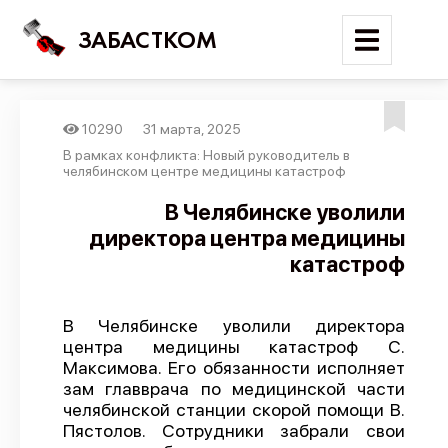
ЗАБАСТКОМ
10290
31 марта, 2025
Войти
В рамках конфликта: Новый руководитель в
челябинском центре медицины катастроф
Поиск
В Челябинске уволили
директора центра медицины
Новости
катастроф
Карта событий
Трудовые конфликты
В Челябинске уволили директора
Отчеты
центра медицины катастроф С.
Максимова. Его обязанности исполняет
Предложить публикацию
зам главврача по медицинской части
Справочник
челябинской станции скорой помощи В.
Пястолов. Сотрудники забрали свои
API