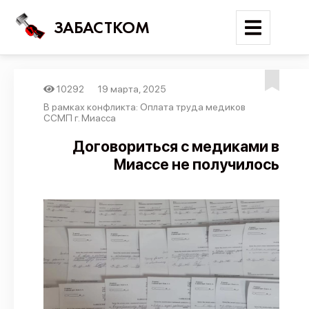
ЗАБАСТКОМ
10292
19 марта, 2025
Войти
В рамках конфликта: Оплата труда медиков
ССМП г. Миасса
Поиск
Договориться с медиками в
Миассе не получилось
Новости
Карта событий
Трудовые конфликты
Отчеты
Предложить публикацию
Справочник
API