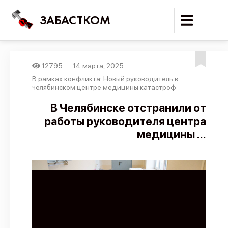
ЗАБАСТКОМ
12795
14 марта, 2025
Войти
В рамках конфликта: Новый руководитель в
челябинском центре медицины катастроф
Поиск
В Челябинске отстранили от
работы руководителя центра
Новости
медицины ...
Карта событий
Трудовые конфликты
Отчеты
Предложить публикацию
Справочник
API