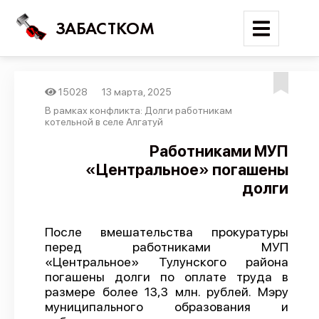
ЗАБАСТКОМ
15028
13 марта, 2025
Войти
В рамках конфликта: Долги работникам
котельной в селе Алгатуй
Поиск
Работниками МУП
«Центральное» погашены
Новости
долги
Карта событий
Трудовые конфликты
После вмешательства прокуратуры
Отчеты
перед работниками МУП
«Центральное» Тулунского района
Предложить публикацию
погашены долги по оплате труда в
Справочник
размере более 13,3 млн. рублей. Мэру
муниципального образования и
API