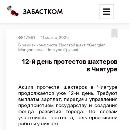
ЗАБАСТКОМ
17981
11 марта, 2025
Войти
В рамках конфликта: Простой шахт «Georgian
Manganese» в Чиатуре (Грузия)
Поиск
12-й день протестов шахтеров
в Чиатуре
Новости
Карта событий
Акция протеста шахтеров в Чиатуре
Трудовые конфликты
продолжается уже 12-й день. Требуют
Отчеты
выплаты зарплат, передачи управления
предприятием государству и создания
Предложить публикацию
фонда развития города. По словам
участников протеста, альтернативной
Справочник
работы у них нет.
API