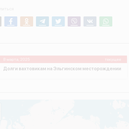
литься
mail
Facebook
Odnoklassniki
Telegram
Twitter
Viber
Vk
Whatsapp
8 марта, 2025
текущее
Долги вахтовикам на Эльгинском месторождении