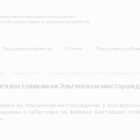
ициативный некоммерческий проект
остей о забастовках и трудовых конфликтах
Трудовые конфликты
Отчеты
Предложить публи
086
8 марта, 2025
В рамках конфликта: Долги вахтовикам на 
ги вахтовикам на Эльгинском месторож
овики на Эльгинском месторождении в юго-восточн
щением о забастовке на фабрике. Бастующие сооб
ы.