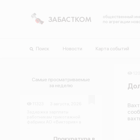
общественный ин
ЗАБАСТКОМ
по агрегации нов
Поиск
Новости
Карта событий
12
Самые просматриваемые
Дол
за неделю
11323
3 августа, 2026
Вахт
сооб
Задержка зарплаты
работникам трикотажной
вахт
фабрики АО «Виктория» в
...
Прокуратура в