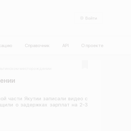
Войти
кацию
Справочник
API
О проекте
Эльгинском месторождении
дении
ой части Якутии записали видео с
щили о задержках зарплат на 2-3