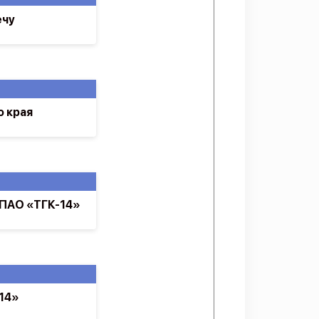
ечу
о края
 ПАО «ТГК-14»
14»