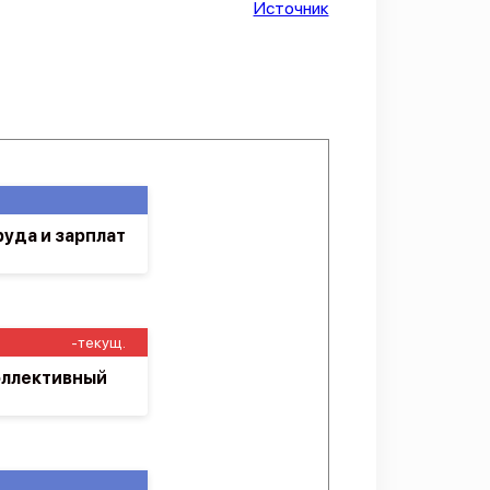
Источник
уда и зарплат
-текущ.
оллективный