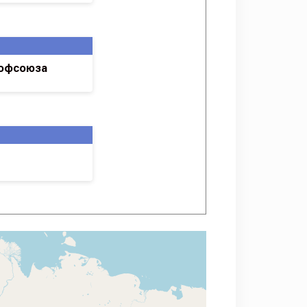
рофсоюза