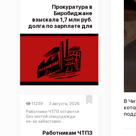
Прокуратура в
Биробиджане
взыскала 1,7 млн руб.
долга по зарплате для
...
В Чи
11239
3 августа, 2026
кото
Работники ЧТПЗ остаются
подд
без чистой спецодежды
из-за забастовки ...
Работникам ЧТПЗ