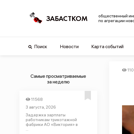
общественный ин
ЗАБАСТКОМ
по агрегации нов
Поиск
Новости
Карта событий
11
Самые просматриваемые
за неделю
11568
3 августа, 2026
Задержка зарплаты
работникам трикотажной
фабрики АО «Виктория» в
...