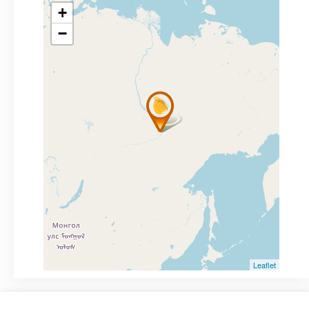
+
−
Leaflet