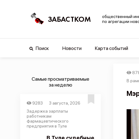
общественный ин
ЗАБАСТКОМ
по агрегации нов
Поиск
Новости
Карта событий
87
Самые просматриваемые
В рам
за неделю
Мэр
9283
3 августа, 2026
Задержка зарплаты
работникам
фармацевтического
предприятия в Туле
В Туле судебные