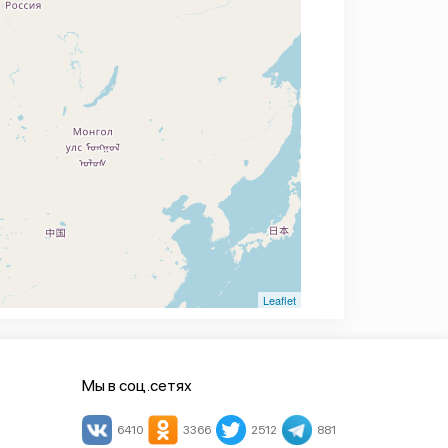
Leaflet
Мы в соц.сетях
6410
3366
2512
881