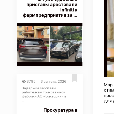
приставы арестовали
Infiniti у
фармпредприятия за ...
8795
3 августа, 2026
Мэр 
Задержка зарплаты
сти
работникам трикотажной
пров
фабрики АО «Виктория» в
для 
...
Прокуратура в