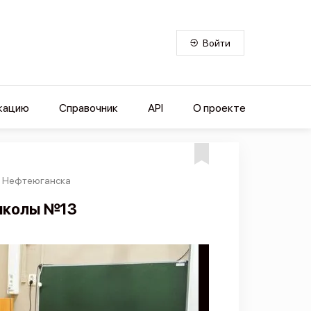
Войти
кацию
Справочник
API
О проекте
3 Нефтеюганска
 школы №13