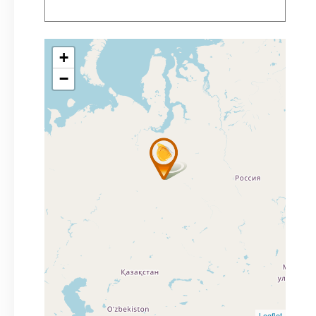
+
−
Leaflet