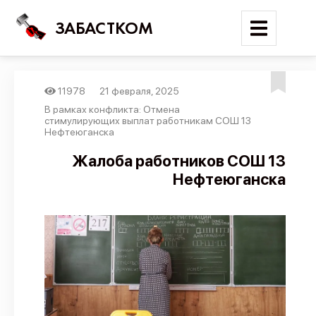
ЗАБАСТКОМ
11978
21 февраля, 2025
Войти
В рамках конфликта: Отмена
стимулирующих выплат работникам СОШ 13
Нефтеюганска
Поиск
Жалоба работников СОШ 13
Новости
Нефтеюганска
Карта событий
Трудовые конфликты
Отчеты
Предложить публикацию
Справочник
API