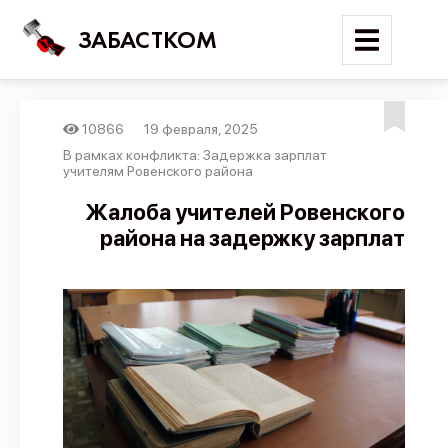
ЗАБАСТКОМ
10866
19 февраля, 2025
Войти
В рамках конфликта: Задержка зарплат
учителям Ровенского района
Поиск
Жалоба учителей Ровенского
района на задержку зарплат
Новости
Карта событий
Трудовые конфликты
Отчеты
Предложить публикацию
Справочник
API