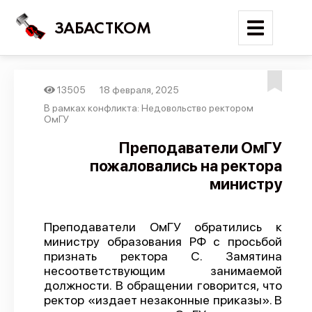
ЗАБАСТКОМ
13505
18 февраля, 2025
Войти
В рамках конфликта: Недовольство ректором
ОмГУ
Поиск
Преподаватели ОмГУ
пожаловались на ректора
Новости
министру
Карта событий
Трудовые конфликты
Преподаватели ОмГУ обратились к
Отчеты
министру образования РФ с просьбой
признать ректора С. Замятина
Предложить публикацию
несоответствующим занимаемой
Справочник
должности. В обращении говорится, что
ректор «издает незаконные приказы». В
API