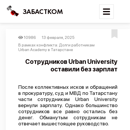
ЗАБАСТКОМ
10986
13 февраля, 2025
Войти
В рамках конфликта: Долги работникам
Urban Academy в Татарстане
Поиск
Сотрудников Urban University
оставили без зарплат
Новости
Карта событий
После коллективных исков и обращений
Трудовые конфликты
в прокуратуру, суд и МВД по Татарстану
Отчеты
части сотрудникам Urban University
вернули зарплату. Однако большинство
Предложить публикацию
сотрудников все равно остались без
денег. Обманутым сотрудникам не
Справочник
отвечает вышестоящее руководство.
API