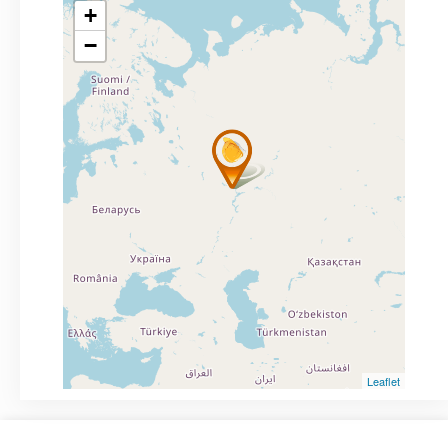
+
−
Leaflet