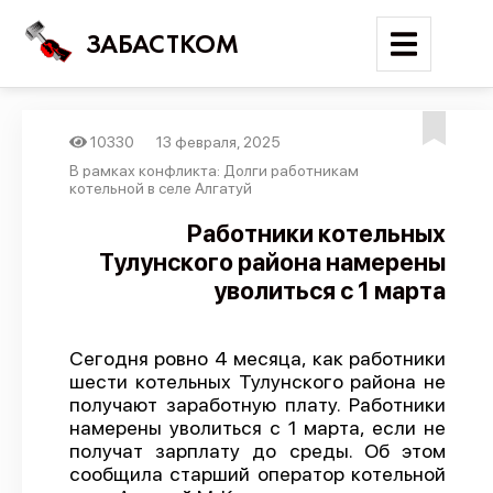
ЗАБАСТКОМ
10330
13 февраля, 2025
Войти
В рамках конфликта: Долги работникам
котельной в селе Алгатуй
Поиск
Работники котельных
Тулунского района намерены
Новости
уволиться с 1 марта
Карта событий
Трудовые конфликты
Сегодня ровно 4 месяца, как работники
Отчеты
шести котельных Тулунского района не
получают заработную плату. Работники
Предложить публикацию
намерены уволиться с 1 марта, если не
Справочник
получат зарплату до среды. Об этом
сообщила старший оператор котельной
API