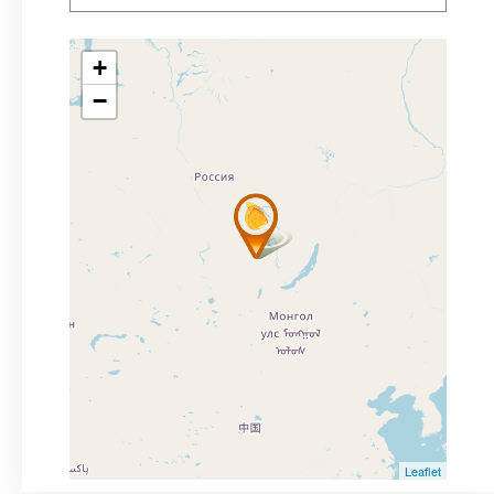
+
−
Leaflet