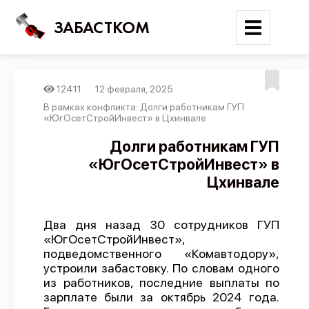
ЗАБАСТКОМ
12411
12 февраля, 2025
Войти
В рамках конфликта: Долги работникам ГУП
«ЮгОсетСтройИнвест» в Цхинвале
Поиск
Долги работникам ГУП
«ЮгОсетСтройИнвест» в
Новости
Цхинвале
Карта событий
Трудовые конфликты
Два дня назад 30 сотрудников ГУП
Отчеты
«ЮгОсетСтройИнвест»,
подведомственного «Комавтодору»,
Предложить публикацию
устроили забастовку. По словам одного
Справочник
из работников, последние выплаты по
зарплате были за октябрь 2024 года.
API