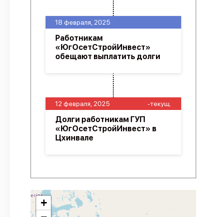
18 февраля, 2025
Работникам
«ЮгОсетСтройИнвест»
обещают выплатить долги
12 февраля, 2025
-текущ.
Долги работникам ГУП
«ЮгОсетСтройИнвест» в
Цхинвале
+