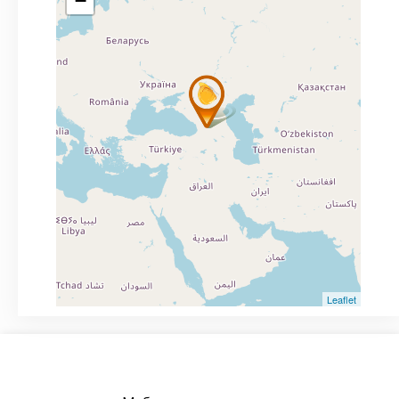
−
Leaflet