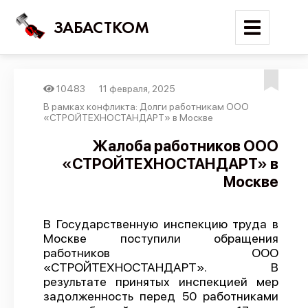
ЗАБАСТКОМ
10483
11 февраля, 2025
Войти
В рамках конфликта: Долги работникам ООО
«СТРОЙТЕХНОСТАНДАРТ» в Москве
Поиск
Жалоба работников ООО
«СТРОЙТЕХНОСТАНДАРТ» в
Новости
Москве
Карта событий
Трудовые конфликты
В Государственную инспекцию труда в
Отчеты
Москве поступили обращения
работников ООО
Предложить публикацию
«СТРОЙТЕХНОСТАНДАРТ». В
Справочник
результате принятых инспекцией мер
задолженность перед 50 работниками
API