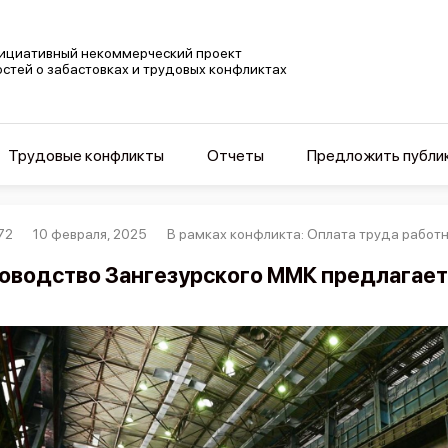
ициативный некоммерческий проект
остей о забастовках и трудовых конфликтах
Трудовые конфликты
Отчеты
Предложить публи
72
10 февраля, 2025
В рамках конфликта: Оплата труда работ
оводство Зангезурского ММК предлагае