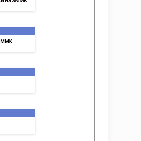
ки на ЗММК
о ММК