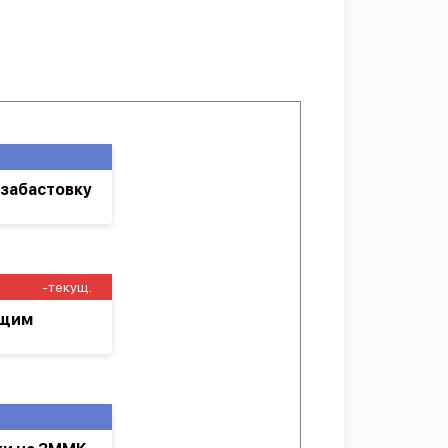
 забастовку
-текущ.
ющим