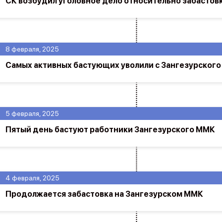
СК возбудил уголовное дело относительно забастов
8 февраля, 2025
Самых активных бастующих уволили с Зангезурског
5 февраля, 2025
Пятый день бастуют работники Зангезурского ММК
4 февраля, 2025
Продолжается забастовка на Зангезурском ММК