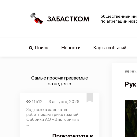
общественный ин
ЗАБАСТКОМ
по агрегации нов
Поиск
Новости
Карта событий
90
Самые просматриваемые
Рук
за неделю
11512
3 августа, 2026
Задержка зарплаты
работникам трикотажной
фабрики АО «Виктория» в
...
Прокуратура в