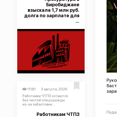
Биробиджане
взыскала 1,7 млн руб.
долга по зарплате для
...
Рук
баст
11181
3 августа, 2026
зара
Работники ЧТПЗ остаются
без чистой спецодежды
из-за забастовки ...
Поде
Работникам ЧТПЗ