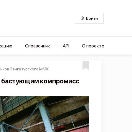
Войти
кацию
Справочник
API
О проекте
ников Зангезурского ММК
т бастующим компромисс