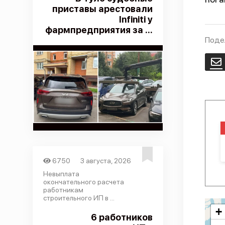
приставы арестовали
Infiniti у
фармпредприятия за ...
Поде
E
6750
3 августа, 2026
Невыплата
окончательного расчета
работникам
строительного ИП в ...
+
6 работников