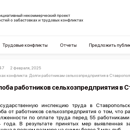
ициативный некоммерческий проект
остей о забастовках и трудовых конфликтах
Трудовые конфликты
Отчеты
Предложить публи
47
2 февраля, 2025
ках конфликта: Долги работникам сельхозпредприятия в Ставропол
оба работников сельхозпредприятия в С
сударственную инспекцию труда в Ставропольск
ба от работников сельхозпредприятия о том, что р
лженности по оплате труда перед 55 работниками 
 года. В результате принятых мер выявленная 
шена в полном размере на сумму более 3 млн. руб.