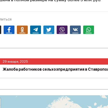
литься
mail
Facebook
Odnoklassniki
Telegram
Twitter
Viber
Vk
Whatsapp
29 января, 2025
Жалоба работников сельхозпредприятия в Ставропо