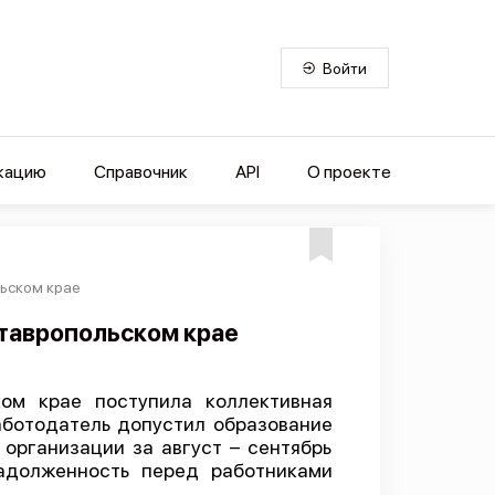
Войти
кацию
Справочник
API
О проекте
ьском крае
тавропольском крае
ом крае поступила коллективная
аботодатель допустил образование
организации за август – сентябрь
задолженность перед работниками