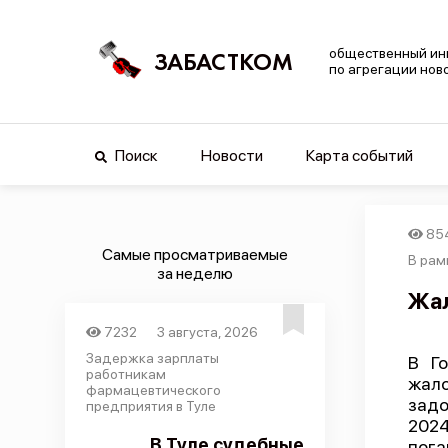
общественный ин
ЗАБАСТКОМ
по агрегации нов
Поиск
Новости
Карта событий
85
Самые просматриваемые
В рам
за неделю
Жал
7232
3 августа, 2026
Задержка зарплаты
В Го
работникам
жало
фармацевтического
задо
предприятия в Туле
2024
В Туле судебные
пога