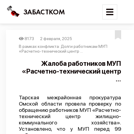
ЗАБАСТКОМ
8173
2 февраля, 2025
Войти
В рамках конфликта: Долги работникам МУП
«Расчетно-технический центр ...
Поиск
Жалоба работников МУП
«Расчетно-технический центр
Новости
...
Карта событий
Трудовые конфликты
Тарская межрайонная прокуратура
Отчеты
Омской области провела проверку по
обращению работников МУП «Расчетно-
Предложить публикацию
технический центр жилищно-
Справочник
коммунального хозяйства».
Установлено, что у МУП перед 99
API