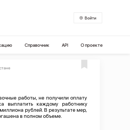
Войти
кацию
Справочник
API
О проекте
естане
очные работы, не получили оплату
ка выплатить каждому работнику
миллиона рублей. В результате мер,
гашена в полном объеме.