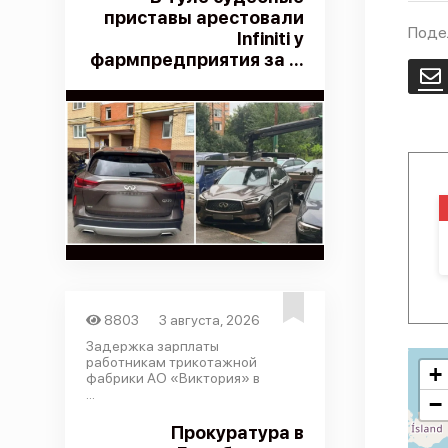
приставы арестовали
Поде
Infiniti у
фармпредприятия за ...
E
8803
3 августа, 2026
Задержка зарплаты
работникам трикотажной
+
фабрики АО «Виктория» в
...
−
Прокуратура в