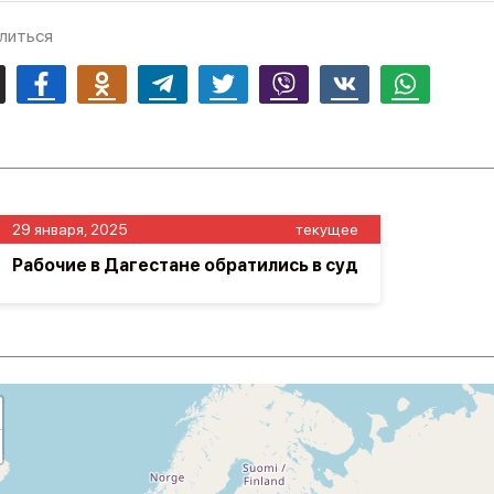
литься
mail
Facebook
Odnoklassniki
Telegram
Twitter
Viber
Vk
Whatsapp
29 января, 2025
текущее
Рабочие в Дагестане обратились в суд