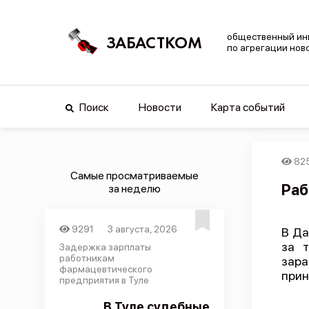
общественный ин
ЗАБАСТКОМ
по агрегации нов
Поиск
Новости
Карта событий
82
Самые просматриваемые
Раб
за неделю
9291
3 августа, 2026
В Да
за 
Задержка зарплаты
работникам
зара
фармацевтического
прин
предприятия в Туле
В Туле судебные