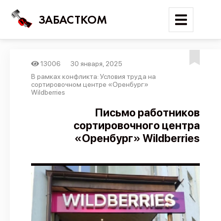
ЗАБАСТКОМ
13006
30 января, 2025
Войти
В рамках конфликта: Условия труда на
сортировочном центре «Оренбург»
Wildberries
Поиск
Письмо работников
Новости
сортировочного центра
Карта событий
«Оренбург» Wildberries
Трудовые конфликты
Отчеты
Предложить публикацию
Справочник
API