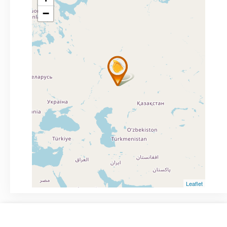
−
Leaflet